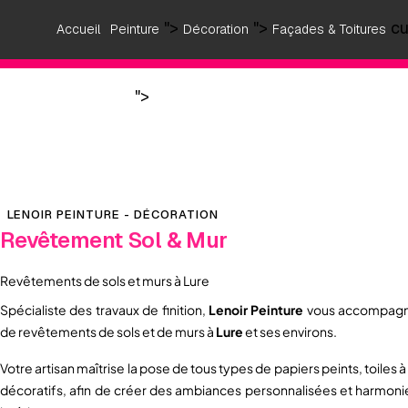
">
">
cu
Accueil
Peinture
Décoration
Façades & Toitures
">
Réalisations
Contact
LENOIR PEINTURE - DÉCORATION
Revêtement Sol & Mur
Revêtements de sols et murs à Lure
Spécialiste des travaux de finition,
Lenoir Peinture
vous accompagne
de revêtements de sols et de murs à
Lure
et ses environs.
Votre artisan maîtrise la pose de tous types de papiers peints, toiles
décoratifs, afin de créer des ambiances personnalisées et harmoni