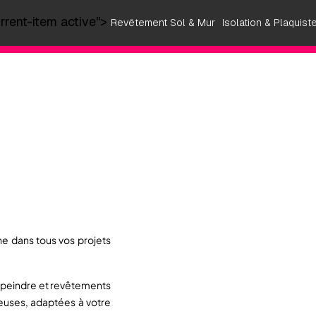
rrent-item active">
Revêtement Sol & Mur
Isolation & Plaquist
 dans tous vos projets
 à peindre et revêtements
euses, adaptées à votre